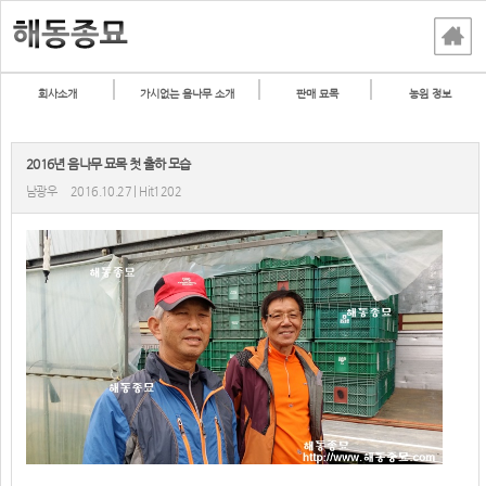
회사소개
가시없는 음나무 소개
판매 묘목
농원 정보
2016년 음나무 묘목 첫 출하 모습
남광우
2016.10.27 | Hit1202