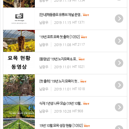
남광우
2019.11.19
HIT 1554
[안내]해동종묘 유튜브 채널 운영..
남광우
2019.11.15
HIT 1371
[1092]
'19년 포트 묘목 첫 출하
남광우
2019.11.08
HIT 2117
[동영상] '19년 노지묘목 & 포..
남광우
2019.11.01
HIT 1021
[첫 출하] '19년 노지 묘목이 첫 ..
남광우
2019.11.01
HIT 1018
식재 1년생 나무 모습 (19년 10월..
남광우
2019.10.28
HIT 908
[1092]
19년 10월 묘묙 생장 현황