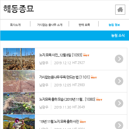
회사소개
가시없는 음나무 소개
판매 묘목
농원 정보
농원 소식
[1093]
노지 묘목 사진_12월 8일
남광우
2019.12.12
HIT 2927
[1101]
가시없는음나무 두둑 만드는 법
남광우
2019.12.05
HIT 2983
[1080]
노지묘목 출하 모습 ( 2019년 11월..
남광우
2019.11.30
HIT 2649
'19년 11월 노지 묘목 출하 사진