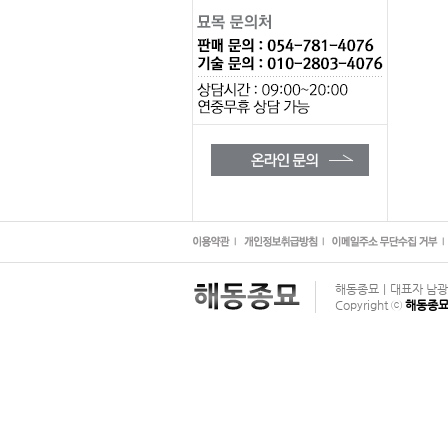
해동종묘ㅣ대표자 남광우ㅣ
Copyright ⓒ
해동종