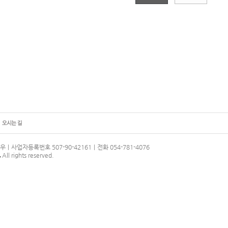
사업자등록번호 507-90-42161ㅣ전화 054-781-4076
묘
All rights reserved.